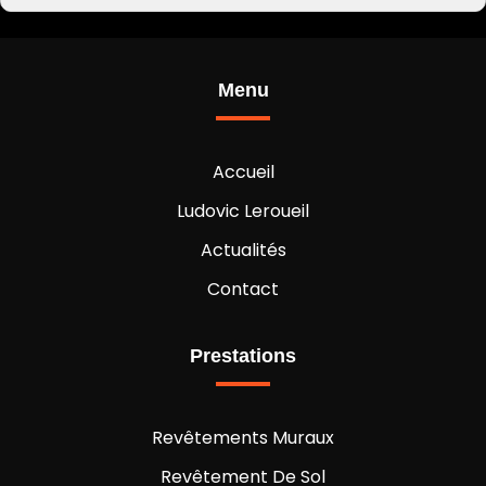
Revêtement de sol à Combrée
Revêtement de sol Challain-la-Potherie
Revêtement de sol Le Bourg-d’Iré
Revêtement de sol Noyant-la-Gravoyère
Revêtement de sol Segré
Menu
Revêtement de sol Bouillé-Ménard
Revêtement de sol en Maine et Loire 49
Revêtement de sol
Accueil
Ludovic Leroueil
Actualités
Contact
Prestations
Revêtements Muraux
Revêtement De Sol