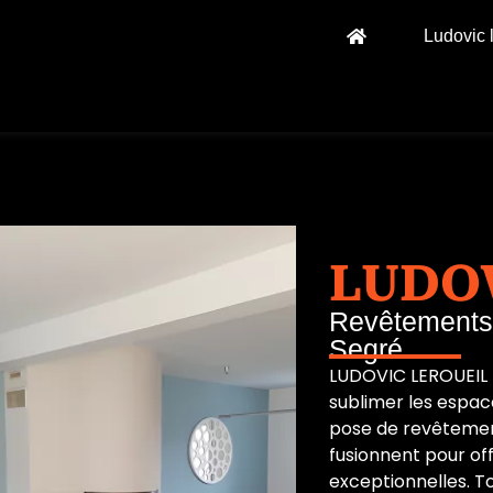
Ludovic 
LUDO
Revêtements 
Segré
LUDOVIC LEROUEIL r
sublimer les espac
pose de revêtement
fusionnent pour of
exceptionnelles. To