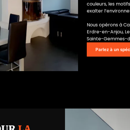
couleurs, les motif
exalter l’environn
Nous opérons à Ca
Erdre-en-Anjou, Le
Sainte-Gemmes-d
Parlez à un spéc
OUR
LA