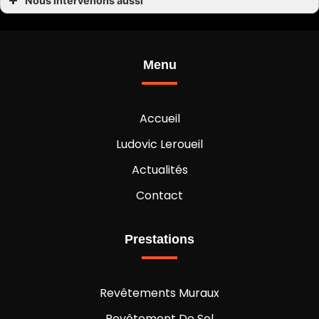
Nous intervenons aussi
Peinture à Combrée
Peinture Challain-la-Potherie
Peinture Le Bourg-d’Iré
Peinture Noyant-la-Gravoyère
Peinture Segré
Menu
Peinture Bouillé-Ménard
Peinture en Maine et Loire 49
Peinture
Accueil
Ludovic Leroueil
Actualités
Contact
Prestations
Revêtements Muraux
Revêtement De Sol